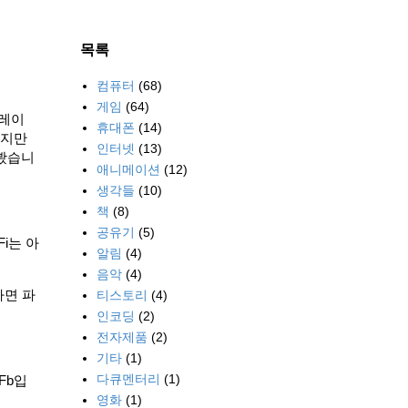
목록
컴퓨터
(68)
게임
(64)
플레이
휴대폰
(14)
았지만
인터넷
(13)
 봤습니
애니메이션
(12)
생각들
(10)
책
(8)
공유기
(5)
Fi는 아
알림
(4)
음악
(4)
하면 파
티스토리
(4)
인코딩
(2)
전자제품
(2)
기타
(1)
다큐멘터리
(1)
Fb입
영화
(1)