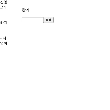
 진영
름답게
찾기
 하지
니다.
벨업하