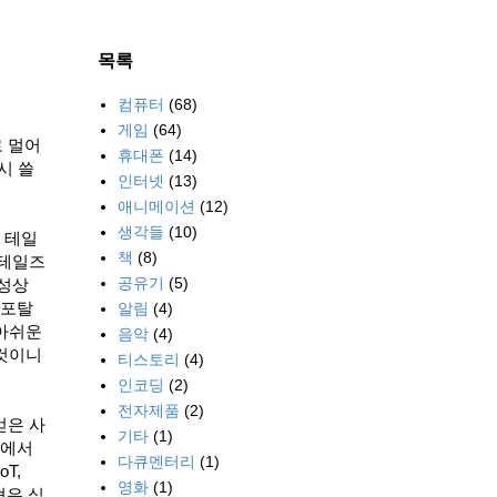
목록
컴퓨터
(68)
게임
(64)
 멀어
휴대폰
(14)
시 쓸
인터넷
(13)
애니메이션
(12)
생각들
(10)
 테일
책
(8)
 테일즈
공유기
(5)
특성상
 포탈
알림
(4)
 아쉬운
음악
(4)
 것이니
티스토리
(4)
인코딩
(2)
전자제품
(2)
얻은 사
기타
(1)
우에서
다큐멘터리
(1)
T,
영화
(1)
형은 심