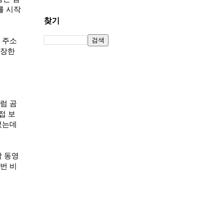
를 시작
찾기
 주소
등장한
럼 곰
접 보
었는데
작 동영
번 비