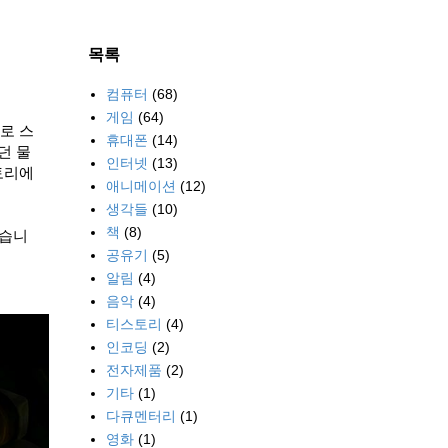
목록
컴퓨터
(68)
게임
(64)
로 스
휴대폰
(14)
던 물
인터넷
(13)
토리에
애니메이션
(12)
생각들
(10)
책
(8)
같습니
공유기
(5)
알림
(4)
음악
(4)
티스토리
(4)
인코딩
(2)
전자제품
(2)
기타
(1)
다큐멘터리
(1)
영화
(1)