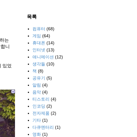
목록
컴퓨터
(68)
게임
(64)
래하는
휴대폰
(14)
각합니
인터넷
(13)
애니메이션
(12)
생각들
(10)
에 있었
책
(8)
공유기
(5)
알림
(4)
음악
(4)
티스토리
(4)
인코딩
(2)
전자제품
(2)
기타
(1)
다큐멘터리
(1)
영화
(1)