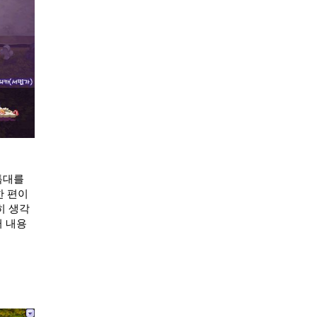
특대를
한 편이
히 생각
터 내용