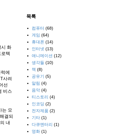
목록
컴퓨터
(68)
게임
(64)
휴대폰
(14)
행시 화
인터넷
(13)
프로텍
애니메이션
(12)
생각들
(10)
책
(8)
 클럭에
공유기
(5)
GT사려
알림
(4)
넘어선
음악
(4)
겸 비스
티스토리
(4)
인코딩
(2)
가는 모
전자제품
(2)
 해결되
기타
(1)
의 내
다큐멘터리
(1)
영화
(1)