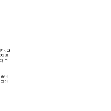
다. 그
지 모
다 그
겠습니
 그런