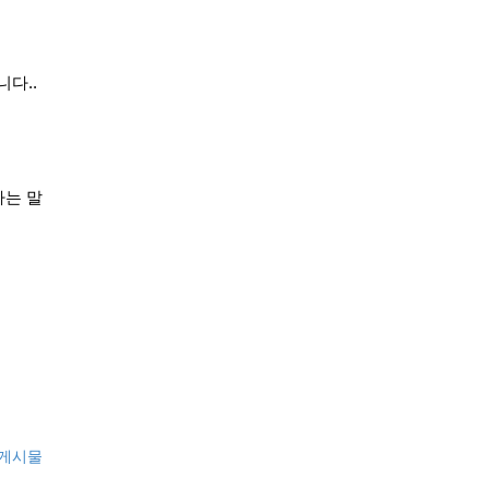
다..
라는 말
 게시물