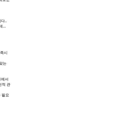
다..
..
충족시
 맞는
중에서
천적 관
 필요