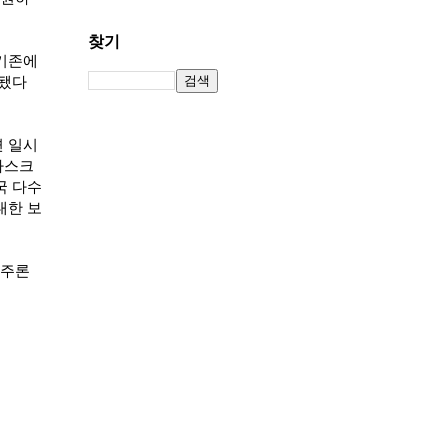
찾기
 기존에
 됐다
면 일시
마스크
국 다수
대한 보
우주론