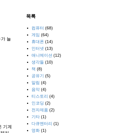
목록
컴퓨터
(68)
게임
(64)
구가 늘
휴대폰
(14)
인터넷
(13)
애니메이션
(12)
생각들
(10)
책
(8)
공유기
(5)
알림
(4)
음악
(4)
티스토리
(4)
인코딩
(2)
전자제품
(2)
기타
(1)
다큐멘터리
(1)
은 기계
영화
(1)
(체리