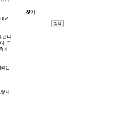
찾기
네요.
이 납니
다. 구
소음에
체리는
그렇지