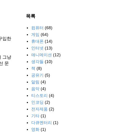
목록
컴퓨터
(68)
게임
(64)
 구입한
휴대폰
(14)
인터넷
(13)
애니메이션
(12)
서 그냥
생각들
(10)
선 문
책
(8)
공유기
(5)
알림
(4)
음악
(4)
티스토리
(4)
인코딩
(2)
전자제품
(2)
기타
(1)
다큐멘터리
(1)
영화
(1)