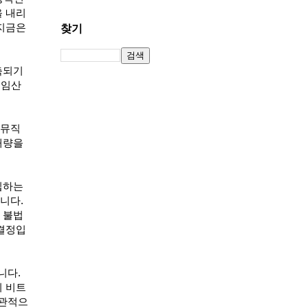
을 내리
 지금은
찾기
축되기
게임산
스뮤직
매량을
입하는
니다.
 불법
 결정입
니다.
의 비트
객관적으