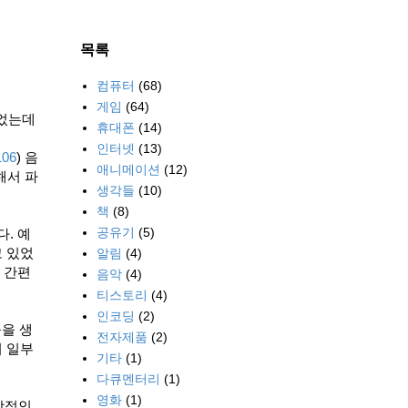
목록
컴퓨터
(68)
게임
(64)
했었는데
휴대폰
(14)
인터넷
(13)
106
) 음
애니메이션
(12)
해서 파
생각들
(10)
책
(8)
공유기
(5)
. 예
 있었
알림
(4)
 간편
음악
(4)
티스토리
(4)
인코딩
(2)
들을 생
전자제품
(2)
이 일부
기타
(1)
다큐멘터리
(1)
영화
(1)
상적인