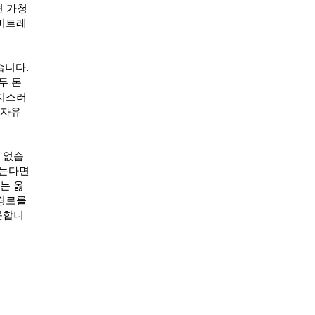
면 가청
 비트레
습니다.
두 돈
억지스러
 자유
 없습
있는다면
는 옳
 경로를
못합니