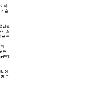
 이야
 기술
 중단된
는지 조
같은 부
열의
을 꽤
me인데
켜봐야
지만 그