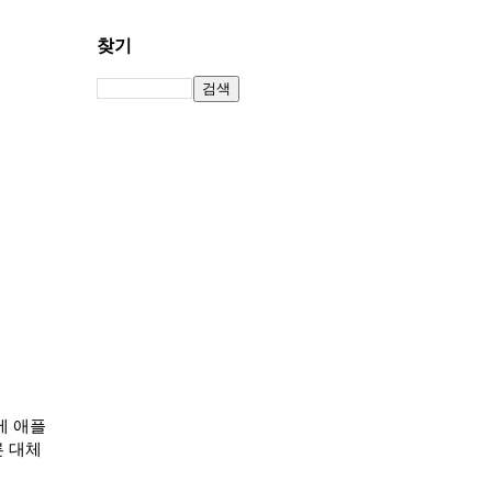
찾기
에 애플
른 대체