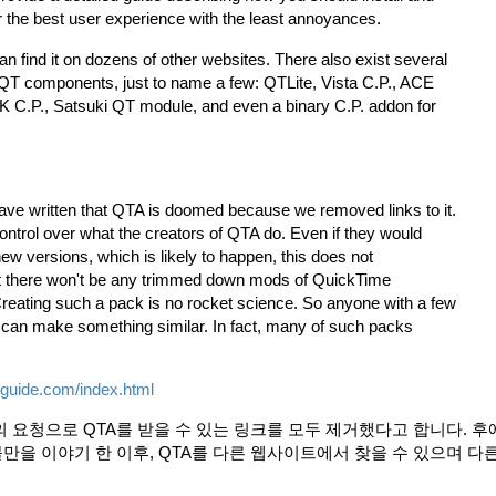
 the best user experience with the least annoyances.
find it on dozens of other websites. There also exist several
 QT components, just to name a few: QTLite, Vista C.P., ACE
 C.P., Satsuki QT module, and even a binary C.P. addon for
e written that QTA is doomed because we removed links to it.
trol over what the creators of QTA do. Even if they would
ew versions, which is likely to happen, this does not
t there won't be any trimmed down mods of QuickTime
. Creating such a pack is no rocket science. So anyone with a few
 can make something similar. In fact, many of such packs
guide.com/index.html
 요청으로 QTA를 받을 수 있는 링크를 모두 제거했다고 합니다. 후
 불만을 이야기 한 이후, QTA를 다른 웹사이트에서 찾을 수 있으며 다