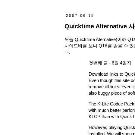
2007-06-15
Quicktime Alternativ
오늘 Quicktime Aternative(
사이드바를 보니 QTA를 받을 수 
다.
첫번째 글 - 6월 4일자
Download links to Quic
Even though this site d
remove all links, even 
also buggy piece of so
The K-Lite Codec Pack is 
with much better perfor
KLCP than with QuickT
However, playing Quick
installed. We will soon 