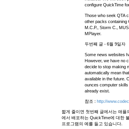
configure QuickTime for
Those who seek QTA can 
other packs containing
M.C.P., Storm C., MUSK
MPlayer.
두번째 글 - 6월 9일자
Some news websites hav
However, we have no con
decide to stop making n
automatically mean tha
available in the future
ounces computer skills
already exist.
참조 :
http://www.codec
짧게 줄이면 첫번째 글에서는 애플의
에서 배포하는 QuickTime에 대한
프로그램의 예를 들고 있습니다.