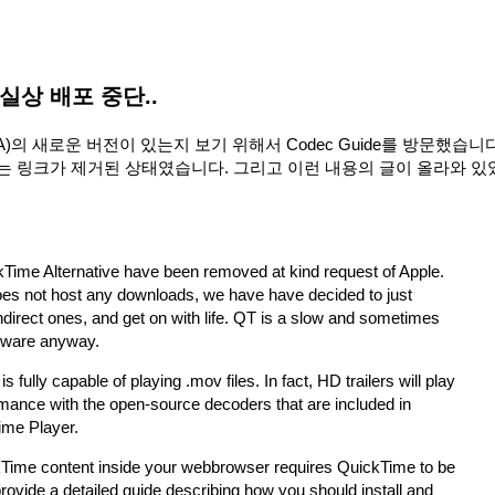
e 사실상 배포 중단..
이하 QTA)의 새로운 버전이 있는지 보기 위해서 Codec Guide를 방문했습니
있는 링크가 제거된 상태였습니다. 그리고 이런 내용의 글이 올라와 
kTime Alternative have been removed at kind request of Apple.
oes not host any downloads, we have have decided to just
indirect ones, and get on with life. QT is a slow and sometimes
ftware anyway.
fully capable of playing .mov files. In fact, HD trailers will play
mance with the open-source decoders that are included in
ime Player.
Time content inside your webbrowser requires QuickTime to be
provide a detailed guide describing how you should install and